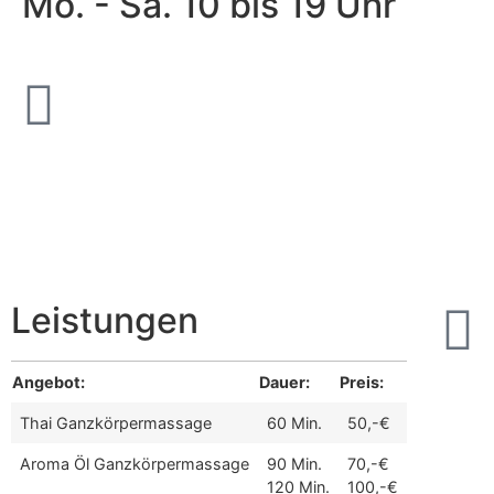
Mo. - Sa. 10 bis 19 Uhr
Leistungen
Angebot:
Dauer:
Preis:
Thai Ganzkörpermassage
60 Min.
50,-€
Aroma Öl Ganzkörpermassage
90 Min.
70,-€
120 Min.
100,-€